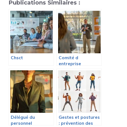
Publications Similaires :
Chsct
Comité d
entreprise
Délégué du
Gestes et postures
personnel
: prévention des