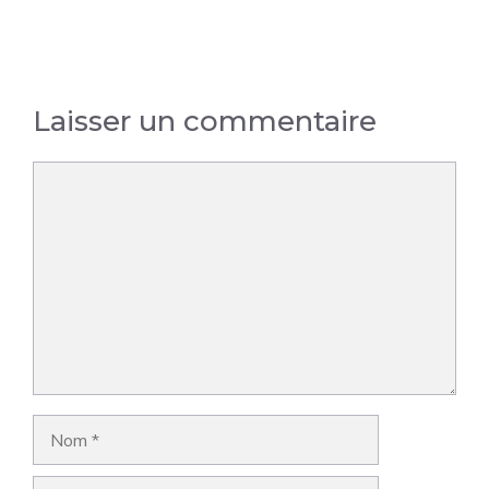
risques et
obligations en
entreprise
Laisser un commentaire
Commentaire
Nom
E-