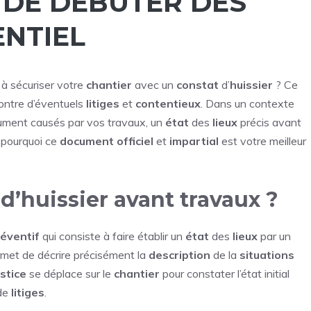
 DE DÉBUTER DES
ENTIEL
à sécuriser votre
chantier
avec un
constat
d’
huissier
? Ce
ntre d’éventuels
litiges
et
contentieux
. Dans un contexte
ment causés par vos travaux, un
état
des
lieux
précis avant
 pourquoi ce
document
officiel
et
impartial
est votre meilleur
d’huissier avant travaux ?
éventif
qui consiste à faire établir un
état
des
lieux
par un
met de décrire précisément la
description
de la
situations
ustice
se déplace sur le
chantier
pour constater l’état initial
de
litiges
.