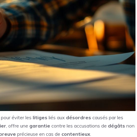
pour éviter les
litiges
liés aux
désordres
causés par les
ier
, offre une
garantie
contre les accusations de
dégâts
non
preuve
précieuse en cas de
contentieux
.