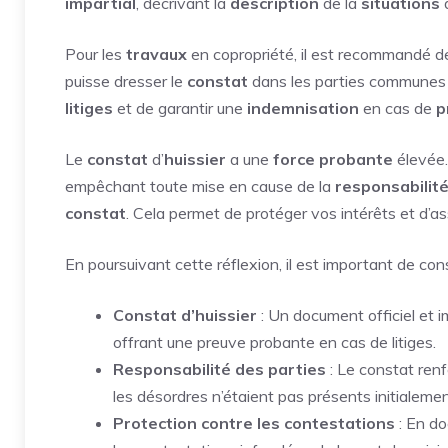
impartial
, décrivant la
description
de la
situations
d
Pour les
travaux
en copropriété, il est recommandé 
puisse dresser le
constat
dans les parties communes e
litiges
et de garantir une
indemnisation
en cas de
p
Le
constat
d’
huissier
a une
force
probante
élevée.
empêchant toute mise en cause de la
responsabilit
constat
. Cela permet de protéger vos intérêts et d’a
En poursuivant cette réflexion, il est important de con
Constat d’huissier
: Un document officiel et im
offrant une preuve probante en cas de litiges.
Responsabilité des parties
: Le constat renf
les désordres n’étaient pas présents initialemen
Protection contre les contestations
: En do