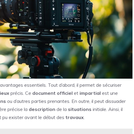
 avantages essentiels. Tout d’abord, il permet de sécuriser
lieux
précis. Ce
document
officiel
et
impartial
est une
ins
ou d’autres parties prenantes. En outre, il peut dissuader
ère précise la
description
de la
situations
initiale. Ainsi, il
t pu exister avant le début des
travaux
.