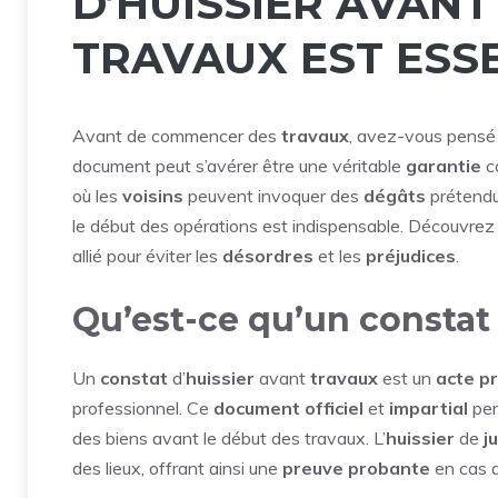
D’HUISSIER AVANT
TRAVAUX EST ESS
Avant de commencer des
travaux
, avez-vous pensé 
document peut s’avérer être une véritable
garantie
co
où les
voisins
peuvent invoquer des
dégâts
prétendu
le début des opérations est indispensable. Découvrez
allié pour éviter les
désordres
et les
préjudices
.
Qu’est-ce qu’un constat 
Un
constat
d’
huissier
avant
travaux
est un
acte
pr
professionnel. Ce
document
officiel
et
impartial
per
des biens avant le début des travaux. L’
huissier
de
j
des lieux, offrant ainsi une
preuve
probante
en cas 