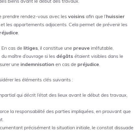
es biens avant le début des travaux.
de prendre rendez-vous avec les
voisins
afin que l’
huissier
t les appartements adjacents. Cela permet de prévenir les
réjudice
.
 En cas de
litiges
, il constitue une
preuve
irréfutable,
é
du maître d’ouvrage si les
dégâts
étaient visibles dans le
ssurer une
indemnisation
en cas de
préjudice
.
sidérer les éléments clés suivants :
partial qui décrit l’état des lieux avant le début des travaux,
orce la responsabilité des parties impliquées, en prouvant que
t.
cumentant précisément la situation initiale, le constat dissuade