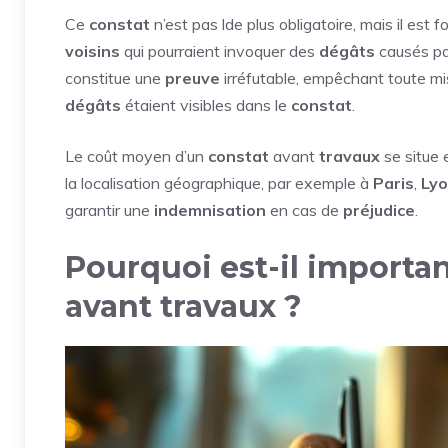
Ce
constat
n’est pas lde plus obligatoire, mais il es
voisins
qui pourraient invoquer des
dégâts
causés pa
constitue une
preuve
irréfutable, empêchant toute mi
dégâts
étaient visibles dans le
constat
.
Le coût moyen d’un
constat
avant
travaux
se situe 
la localisation géographique, par exemple à
Paris
,
Ly
garantir une
indemnisation
en cas de
préjudice
.
Pourquoi est-il importan
avant travaux ?