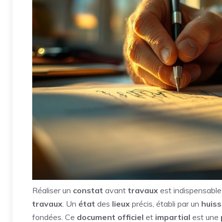
Réaliser un
constat
avant
travaux
est indispensable 
travaux
. Un
état
des
lieux
précis, établi par un
huiss
fondées. Ce
document
officiel
et
impartial
est une