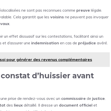
géolocalisées ne sont pas reconnues comme
preuve
légale.
alable. Cela garantit que les
voisins
ne peuvent pas invoquer
avaux
.
r un effet dissuasif sur les contestations, facilitant ainsi un
s et d’assurer une
indemnisation
en cas de
préjudice
avéré.
soi pour générer des revenus complémentaires
onstat d’huissier avant
ne prise de rendez-vous avec un
commissaire
de
justice
.
tat
des
lieux
détaillé. Il dresse un
document
officiel
et